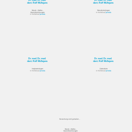
dent. Rolf Müllejans
dent. Rolf Müllejans
Mund-, Kiefer-,
Parodontologen
Gesichtschirurgen
in Krefeld auf
jameda
in Krefeld auf
jameda
Dr. med. Dr. med.
Dr. med. Dr. med.
dent. Rolf Müllejans
dent. Rolf Müllejans
Implantologen
Zahnärzte
in Krefeld auf
jameda
in Krefeld auf
jameda
Bewertung wird geladen...
Mund-, Kiefer-,
Gesichtschirurgen