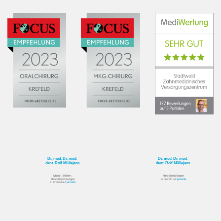
Dr. med. Dr. med.
Dr. med. Dr. med.
dent. Rolf Müllejans
dent. Rolf Müllejans
Mund-, Kiefer-,
Parodontologen
Gesichtschirurgen
in Krefeld auf
jameda
in Krefeld auf
jameda