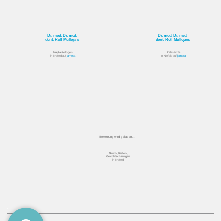
Dr. med. Dr. med.
Dr. med. Dr. med.
dent. Rolf Müllejans
dent. Rolf Müllejans
Implantologen
Zahnärzte
in Krefeld auf
jameda
in Krefeld auf
jameda
Bewertung wird geladen...
Mund-, Kiefer-,
Gesichtschirurgen
in Krefeld