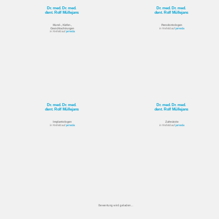
Dr. med. Dr. med.
Dr. med. Dr. med.
dent. Rolf Müllejans
dent. Rolf Müllejans
Mund-, Kiefer-,
Parodontologen
Gesichtschirurgen
in Krefeld auf
jameda
in Krefeld auf
jameda
Dr. med. Dr. med.
Dr. med. Dr. med.
dent. Rolf Müllejans
dent. Rolf Müllejans
Implantologen
Zahnärzte
in Krefeld auf
jameda
in Krefeld auf
jameda
Bewertung wird geladen...