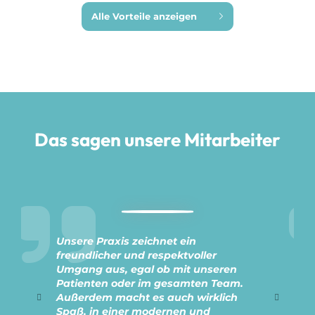
Alle Vorteile anzeigen
Wir zahlen Ihnen ein faires und
überdurchschnittlich gutes Gehalt.
Das sagen unsere Mitarbeiter
Unsere Praxis zeichnet ein
freundlicher und respektvoller
Umgang aus, egal ob mit unseren
Patienten oder im gesamten Team.
Außerdem macht es auch wirklich
Spaß, in einer modernen und